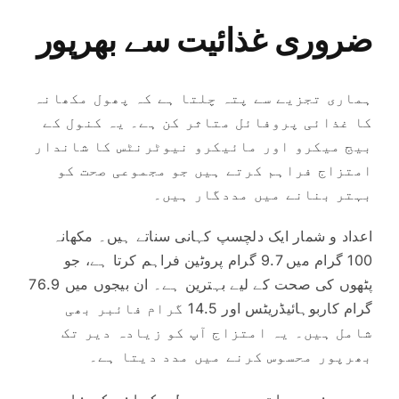
ضروری غذائیت سے بھرپور
ہماری تجزیے سے پتہ چلتا ہے کہ پھول مکھانہ
کا غذائی پروفائل متاثر کن ہے۔ یہ کنول کے
بیج میکرو اور مائیکرو نیوٹرنٹس کا شاندار
امتزاج فراہم کرتے ہیں جو مجموعی صحت کو
بہتر بنانے میں مددگار ہیں۔
اعداد و شمار ایک دلچسپ کہانی سناتے ہیں۔ مکھانہ
100 گرام میں 9.7 گرام پروٹین فراہم کرتا ہے، جو
پٹھوں کی صحت کے لیے بہترین ہے۔ ان بیجوں میں 76.9
گرام کاربوہائیڈریٹس اور 14.5 گرام فائبر بھی
شامل ہیں۔ یہ امتزاج آپ کو زیادہ دیر تک
بھرپور محسوس کرنے میں مدد دیتا ہے۔
یہ وہ خصوصیات ہیں جو پھول مکھانہ کو خاص