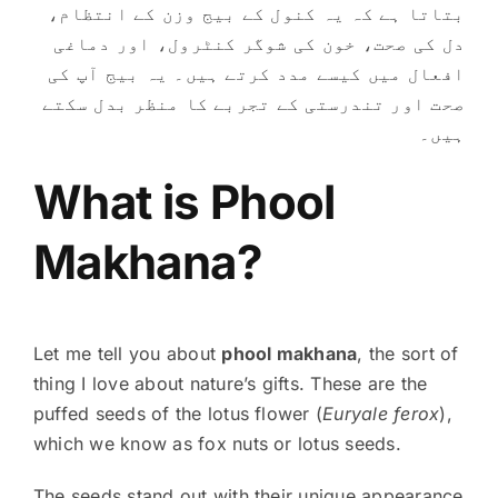
بتاتا ہے کہ یہ کنول کے بیج وزن کے انتظام،
دل کی صحت، خون کی شوگر کنٹرول، اور دماغی
افعال میں کیسے مدد کرتے ہیں۔ یہ بیج آپ کی
صحت اور تندرستی کے تجربے کا منظر بدل سکتے
ہیں۔
What is Phool
Makhana?
Let me tell you about
phool makhana
, the sort of
thing I love about nature’s gifts. These are the
puffed seeds of the lotus flower (
Euryale ferox
),
which we know as fox nuts or lotus seeds.
The seeds stand out with their unique appearance