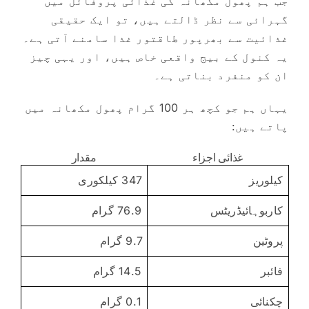
جب ہم پھول مکھانہ کی غذائی پروفائل میں
گہرائی سے نظر ڈالتے ہیں، تو ایک حقیقی
غذائیت سے بھرپور طاقتور غذا سامنے آتی ہے۔
یہ کنول کے بیج واقعی خاص ہیں، اور یہی چیز
ان کو منفرد بناتی ہے۔
یہاں ہم جو کچھ ہر 100 گرام پھول مکھانہ میں
پاتے ہیں:
غذائی اجزاء
مقدار
کیلوریز
347 کیلکوری
کاربوہائیڈریٹس
76.9 گرام
پروٹین
9.7 گرام
فائبر
14.5 گرام
چکنائی
0.1 گرام