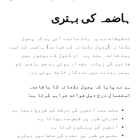
ہاضمہ کی بہتری
تحقیقات سے یہ بات سامنے آئی ہے کہ پھول
مکھانہ (پھول مکھانہ کے فوائد) ہاضمہ کے لیے
بہت فائدہ مند ہے۔ ان کنول کے بیجوں میں
فائبر کی زیادہ مقدار ہوتی ہے جو ہاضمہ کو
بہتر بنانے میں مددگار ثابت ہوتی ہے۔
ہم نے پایا کہ پھول مکھانہ کا باقاعدہ
استعمال درج ذیل فوائد فراہم کرتا ہے:
صحت مند آنتوں کی حرکت کو فروغ دیتا ہے
قدرتی طور پر قبض سے بچاتا ہے
آنتوں کو پرسکون کرتا ہے
مجموعی طور پر معدے کی صحت میں بہتری