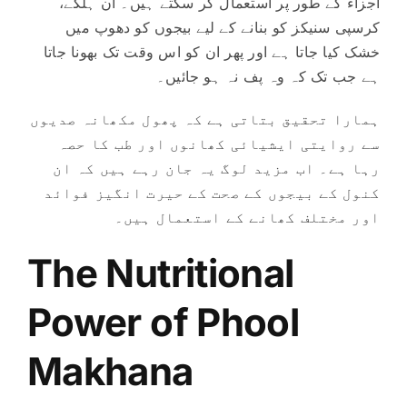
اجزاء کے طور پر استعمال کر سکتے ہیں۔ ان ہلکے،
کرسپی سنیکز کو بنانے کے لیے بیجوں کو دھوپ میں
خشک کیا جاتا ہے اور پھر ان کو اس وقت تک بھونا جاتا
ہے جب تک کہ وہ پف نہ ہو جائیں۔
ہمارا تحقیق بتاتی ہے کہ پھول مکھانہ صدیوں
سے روایتی ایشیائی کھانوں اور طب کا حصہ
رہا ہے۔ اب مزید لوگ یہ جان رہے ہیں کہ ان
کنول کے بیجوں کے صحت کے حیرت انگیز فوائد
اور مختلف کھانے کے استعمال ہیں۔
The Nutritional
Power of Phool
Makhana