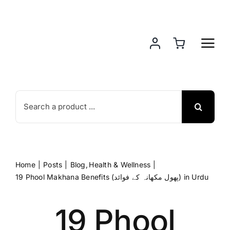
Skip
to
content
Search
for:
Home
Posts
Blog
Health & Wellness
19 Phool Makhana Benefits (پھول مکھانہ کے فوائد) in Urdu
19 Phool