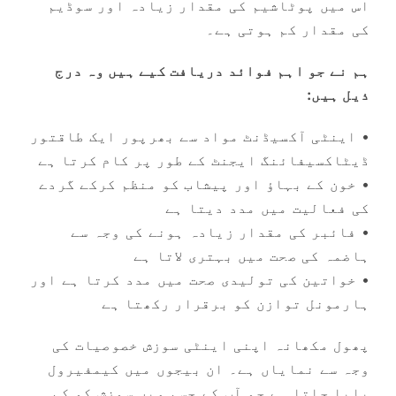
اس میں پوٹاشیم کی مقدار زیادہ اور سوڈیم
کی مقدار کم ہوتی ہے۔
ہم نے جو اہم فوائد دریافت کیے ہیں وہ درج
ذیل ہیں:
• اینٹی آکسیڈنٹ مواد سے بھرپور ایک طاقتور
ڈیٹاکسیفائنگ ایجنٹ کے طور پر کام کرتا ہے
• خون کے بہاؤ اور پیشاب کو منظم کرکے گردے
کی فعالیت میں مدد دیتا ہے
• فائبر کی مقدار زیادہ ہونے کی وجہ سے
ہاضمہ کی صحت میں بہتری لاتا ہے
• خواتین کی تولیدی صحت میں مدد کرتا ہے اور
ہارمونل توازن کو برقرار رکھتا ہے
پھول مکھانہ اپنی اینٹی سوزش خصوصیات کی
وجہ سے نمایاں ہے۔ ان بیجوں میں کیمفیرول
پایا جاتا ہے جو آپ کے جسم میں سوزش کو کم