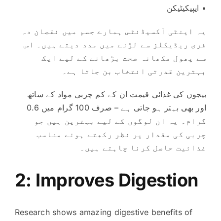
• ایپیکیٹیکن
یہ اینٹی آکسیڈنٹس ہمارے جسم میں نقصان دہ
فری ریڈیکلز سے لڑنے میں مدد دیتے ہیں۔ اس
سے پھول مکھانہ صحت بڑھانے کے لیے ایک
بہترین قدرتی انتخاب بن جاتا ہے۔
بیجوں کی غذائی قیمت ان کے کم چربی مواد کے ساتھ
اور بھی بہتر ہو جاتی ہے – صرف 100 گرام میں 0.6
گرام۔ یہ ان لوگوں کے لیے بہترین ہیں جو
چربی کی مقدار پر نظر رکھتے ہوئے مناسب
غذائیت حاصل کرنا چاہتے ہیں۔
2: Improves Digestion
Research shows amazing digestive benefits of