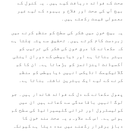
صحت کے فوائد دریافت کیے ہیں۔ یہ کنول کے
بیج آپ کی صحت اور فلاح و بہبود کے لیے غیر
معمولی قیمت رکھتے ہیں۔
یہ بیج خون میں شکر کی سطح کو منظم کرنے میں
زبردست کام کرتے ہیں۔ تحقیق سے پتہ چلتا ہے
کہ مکھانے کا عرق خون کی شکر کی ترتیب کو
بہتر بناتا ہے اور ذیابیطس کے دوران اینٹی
آکسیڈنٹ اینزائمز کو بڑھاتا ہے۔ ان کا کم
گلائیکیمک انڈیکس انہیں ذیابیطس کو منظم
کرنے کے لیے ایک بہترین ناشتہ بناتا ہے۔
پھول مکھانے کے دل کے فوائد شاندار ہیں۔ جو
لوگ انہیں باقاعدگی سے کھاتے ہیں ان میں
کولیسٹرول اور ٹرائی گلیسیرائیڈ کی سطح کم
ہوتی ہے۔ اس کے علاوہ، یہ صحت مند خون کا
دباؤ برقرار رکھنے میں مدد دیتا ہے کیونکہ