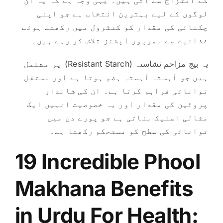
لوگوں کے لیے بہترین انتخاب ہے جو اپنی
چکنائی کی مقدار کو کنٹرول میں رکھتے ہوئے
غذائیت سے بھرپور آپشنز تلاش کر رہے ہیں۔
یہ بیج مزاحم نشاستہ (Resistant Starch) پر مشتمل
ہیں جو آہستہ آہستہ ہضم ہوتا ہے اور مستقل
توانائی فراہم کرتا ہے۔ ان کی شاندار
پروٹین کی مقدار اور یہ خصوصیت انہیں ایک
مثالی اسنیک بناتی ہے جو پورے دن میں
توانائی کی سطح کو مستحکم رکھتا ہے۔
19 Incredible Phool
Makhana Benefits
in Urdu For Health: