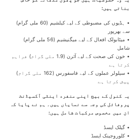
بناتی ہیں:
• ہڈیوں کی مضبوطی کے لیے کیلشیم (60 ملی گرام)
سے بھرپور
• میٹابولک افعال کے لیے میگنیشیم (56 ملی گرام)
شامل
• خون کی صحت کے لیے آئرن (1.9 ملی گرام) فراہم
کرتا ہے
• سیلولر عملوں کے لیے فاسفورس (162 ملی گرام)
پیش کرتا ہے
یہ کنول کے بیج اپنی منفرد اینٹی آکسیڈنٹ
پروفائل کی وجہ سے نمایاں ہیں۔ ہم نے پایا کہ
ان میں مخصوص مرکبات شامل ہیں:
• گیلک ایسڈ
• کلوروجینک ایسڈ