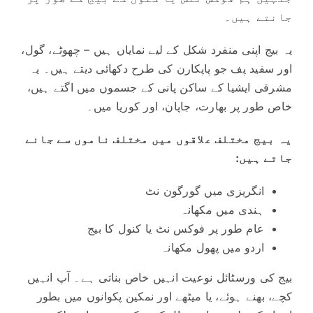
جانتے ہیں۔
یہ بیج اپنی منفرد شکل کے لیے نمایاں ہیں – چھوٹے، گول،
اور سفید پف جو پاپکارن کی طرح دکھائی دیتے ہیں۔ یہ
مشرقی ایشیا کے ساکن پانی کے جسموں میں اگتے ہیں،
خاص طور پر بھارت، جاپان، اور کوریا میں۔
یہ بیج مختلف علاقوں میں مختلف ناموں سے جانے
جاتے ہیں:
انگریزی میں گورگون نٹ
ہندی میں مکھانہ
عام طور پر فوکس نٹ یا کنول کا بیج
اردو میں پھول مکھانہ
بیج کی ورسٹائل نوعیت انہیں خاص بناتی ہے۔ آپ انہیں
کچے، بھنے ہوئے، یا میٹھے اور نمکین پکوانوں میں بطور