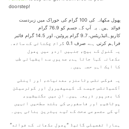
doorstep!
پھول مکھانہ کی 100 گرام کی خوراک میں زبردست
فوائد ہیں۔ یہ آپ کے جسم کو 76.9 گرام
کاربوہائیڈریٹس، 9.7 گرام پروٹین، اور 14.5 گرام فائبر
فراہم کرتی ہے، صرف 0.1 گرام چکنائی کے ساتھ۔
یہ کنول کے بیج، جنہیں اردو میں پھول
مکھانہ کہا جاتا ہے، صدیوں سے ایشیائی طب
کا ایک اہم حصہ ہیں۔
یہ فوکس نٹس وٹامنز، معدنیات، اور اینٹی
آکسیڈنٹس جیسے کہ کیمپفیرول اور کوئرسیٹن
کا بھرپور ذریعہ ہیں۔ ان میں مگنیشیم،
پوٹاشیم اور فاسفورس کی بلند سطحیں انہیں
آپ کی مجموعی صحت کے لیے بہترین بناتی ہیں۔
ہمارا تفصیلی گائیڈ “پھول مکھانہ کے فوائد”