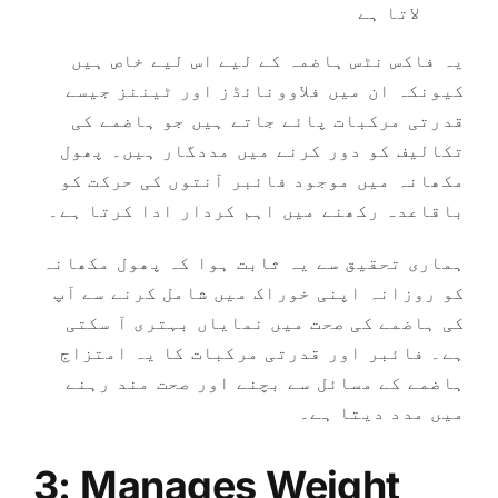
لاتا ہے
یہ فاکس نٹس ہاضمہ کے لیے اس لیے خاص ہیں
کیونکہ ان میں فلاوونائڈز اور ٹیننز جیسے
قدرتی مرکبات پائے جاتے ہیں جو ہاضمے کی
تکالیف کو دور کرنے میں مددگار ہیں۔ پھول
مکھانہ میں موجود فائبر آنتوں کی حرکت کو
باقاعدہ رکھنے میں اہم کردار ادا کرتا ہے۔
ہماری تحقیق سے یہ ثابت ہوا کہ پھول مکھانہ
کو روزانہ اپنی خوراک میں شامل کرنے سے آپ
کی ہاضمے کی صحت میں نمایاں بہتری آ سکتی
ہے۔ فائبر اور قدرتی مرکبات کا یہ امتزاج
ہاضمے کے مسائل سے بچنے اور صحت مند رہنے
میں مدد دیتا ہے۔
3: Manages Weight