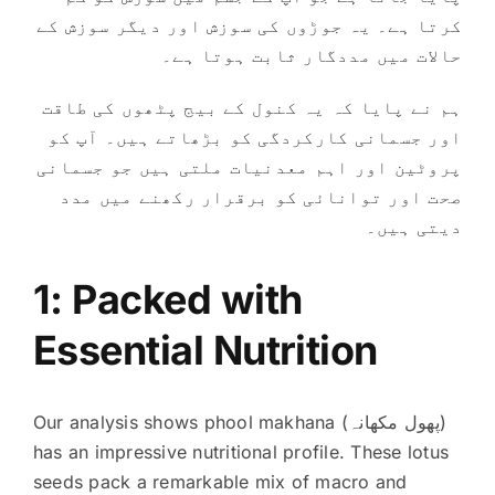
کرتا ہے۔ یہ جوڑوں کی سوزش اور دیگر سوزش کے
حالات میں مددگار ثابت ہوتا ہے۔
ہم نے پایا کہ یہ کنول کے بیج پٹھوں کی طاقت
اور جسمانی کارکردگی کو بڑھاتے ہیں۔ آپ کو
پروٹین اور اہم معدنیات ملتی ہیں جو جسمانی
صحت اور توانائی کو برقرار رکھنے میں مدد
دیتی ہیں۔
1: Packed with
Essential Nutrition
Our analysis shows phool makhana (پھول مکھانہ)
has an impressive nutritional profile. These lotus
seeds pack a remarkable mix of macro and