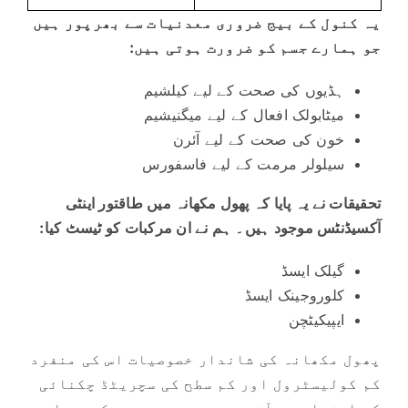
یہ کنول کے بیج ضروری معدنیات سے بھرپور ہیں
جو ہمارے جسم کو ضرورت ہوتی ہیں:
ہڈیوں کی صحت کے لیے کیلشیم
میٹابولک افعال کے لیے میگنیشیم
خون کی صحت کے لیے آئرن
سیلولر مرمت کے لیے فاسفورس
تحقیقات نے یہ پایا کہ پھول مکھانہ میں طاقتور اینٹی
آکسیڈنٹس موجود ہیں۔ ہم نے ان مرکبات کو ٹیسٹ کیا:
گیلک ایسڈ
کلوروجینک ایسڈ
ایپیکیٹچن
پھول مکھانہ کی شاندار خصوصیات اس کی منفرد
کم کولیسٹرول اور کم سطح کی سچریٹڈ چکنائی
کے امتزاج سے آتی ہیں۔ یہی وجہ ہے کہ یہ ان